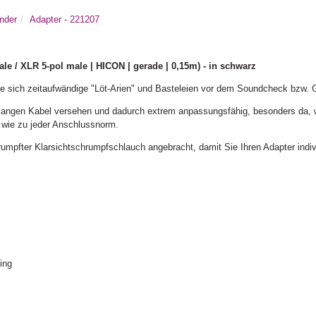
nder
Adapter - 221207
 / XLR 5-pol male | HICON | gerade | 0,15m) - in schwarz
sich zeitaufwändige "Löt-Arien" und Basteleien vor dem Soundcheck bzw. G
ngen Kabel versehen und dadurch extrem anpassungsfähig, besonders da, wo
 wie zu jeder Anschlussnorm.
umpfter Klarsichtschrumpfschlauch angebracht, damit Sie Ihren Adapter indi
Ring