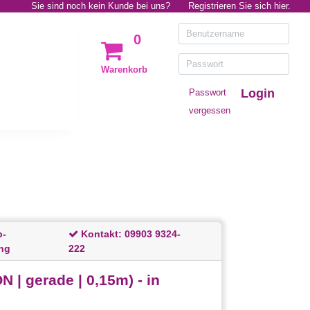
Sie sind noch kein Kunde bei uns?
Registrieren Sie sich hier.
0
Warenkorb
Login
Passwort
vergessen
p-
Kontakt:
09903 9324-
ng
222
| gerade | 0,15m) - in