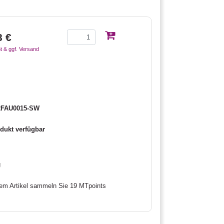
8 €
t & ggf. Versand
FAU0015-SW
dukt verfügbar
g
sem Artikel sammeln Sie 19 MTpoints