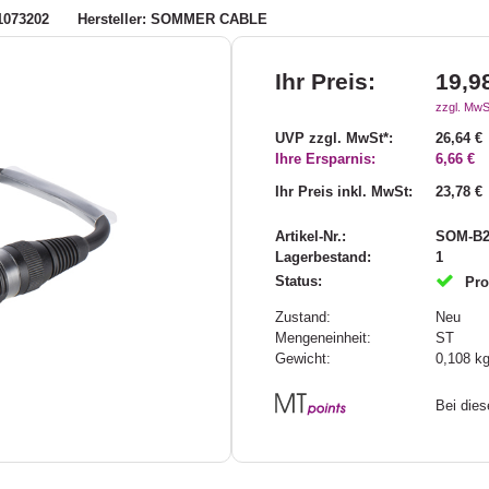
1073202
Hersteller: SOMMER CABLE
Ihr Preis:
19,9
zzgl. MwS
UVP zzgl. MwSt*:
26,64 €
Ihre Ersparnis:
6,66 €
Ihr Preis inkl. MwSt:
23,78 €
Artikel-Nr.:
SOM-B2
Lagerbestand:
1
Status:
Pro
Zustand:
Neu
Mengeneinheit:
ST
Gewicht:
0,108
k
Bei die