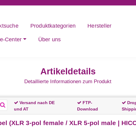
ktsuche
Produktkategorien
Hersteller
ce-Center
Über uns
Artikeldetails
Detaillierte Informationen zum Produkt
Versand nach DE
FTP-
Dro
und AT
Download
Shippi
XLR 3-pol female / XLR 5-pol male | HICON 