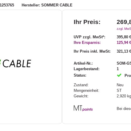
1253765
Hersteller: SOMMER CABLE
Ihr Preis:
269,
zzgl. MwS
UVP zzgl. MwSt*:
395,80 
Ihre Ersparnis:
125,94 
Ihr Preis inkl. MwSt:
321,13 
Artikel-Nr.:
SOM-GS
Lagerbestand:
1
Status:
Pro
Zustand:
Neu
Mengeneinheit:
ST
Gewicht:
2,920
k
Bei die