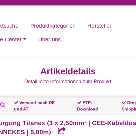
ktsuche
Produktkategorien
Hersteller
ce-Center
Über uns
Artikeldetails
Detaillierte Informationen zum Produkt
Versand nach DE
FTP-
Dro
und AT
Download
Shippi
ung Titanex (3 x 2,50mm² | CEE-Kabeldose
ENNEKES | 5,00m)