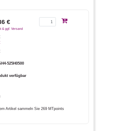
86 €
t & ggf. Versand
€
€
€
H4-525H0500
dukt verfügbar
g
sem Artikel sammeln Sie 269 MTpoints