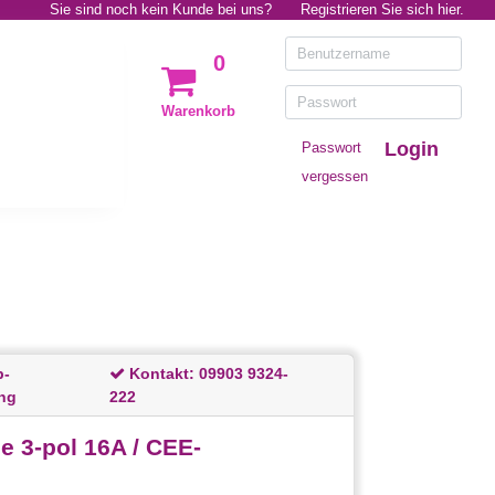
Sie sind noch kein Kunde bei uns?
Registrieren Sie sich hier.
0
Warenkorb
Login
Passwort
vergessen
p-
Kontakt:
09903 9324-
ng
222
 3-pol 16A / CEE-