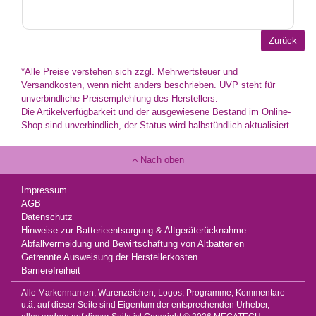
*Alle Preise verstehen sich zzgl. Mehrwertsteuer und
Versandkosten, wenn nicht anders beschrieben. UVP steht für
unverbindliche Preisempfehlung des Herstellers.
Die Artikelverfügbarkeit und der ausgewiesene Bestand im Online-
Shop sind unverbindlich, der Status wird halbstündlich aktualisiert.
Nach oben
Impressum
AGB
Datenschutz
Hinweise zur Batterieentsorgung & Altgeräterücknahme
Abfallvermeidung und Bewirtschaftung von Altbatterien
Getrennte Ausweisung der Herstellerkosten
Barrierefreiheit
Alle Markennamen, Warenzeichen, Logos, Programme, Kommentare
u.ä. auf dieser Seite sind Eigentum der entsprechenden Urheber,