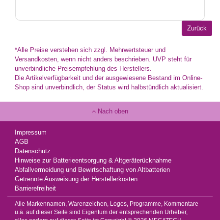
*Alle Preise verstehen sich zzgl. Mehrwertsteuer und
Versandkosten, wenn nicht anders beschrieben. UVP steht für
unverbindliche Preisempfehlung des Herstellers.
Die Artikelverfügbarkeit und der ausgewiesene Bestand im Online-
Shop sind unverbindlich, der Status wird halbstündlich aktualisiert.
Nach oben
Impressum
AGB
Datenschutz
Hinweise zur Batterieentsorgung & Altgeräterücknahme
Abfallvermeidung und Bewirtschaftung von Altbatterien
Getrennte Ausweisung der Herstellerkosten
Barrierefreiheit
Alle Markennamen, Warenzeichen, Logos, Programme, Kommentare
u.ä. auf dieser Seite sind Eigentum der entsprechenden Urheber,