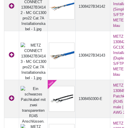
Installat
1308427B34142
(Simplex
S/FTP | 
METERWA
blau
METZ C
1308427
GC1300 
Installat
1308427B34143
(Duplex 
S/FTP | 
METERWA
blau
METZ C
13084503
Patchkab
1308450300-E
(RJ45 ma
male | ha
AWG 26/
METZ C