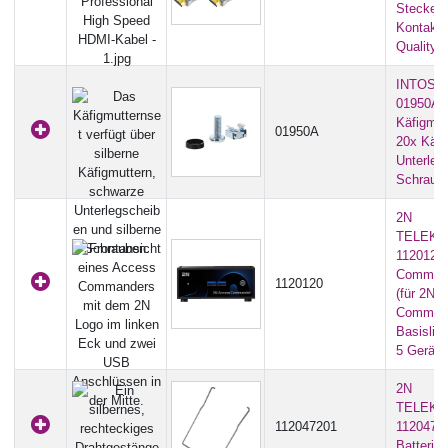
Stecker A
Kontakte
Quality)
INTOS 
01950A I
Käfigmut
01950A
20x Käfi
Unterleg
Schraub
2N
TELEKO
1120120 
Command
1120120
(für 2N 
Commande
Basislize
5 Geräte
2N
TELEKO
112047201
11204720
Batterie