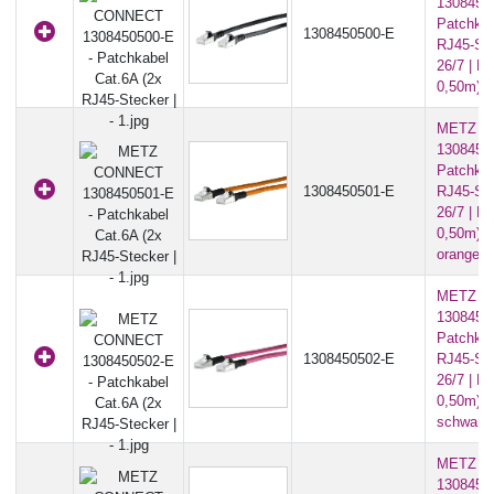
13084505
Patchkab
1308450500-E
RJ45-St
26/7 | L
0,50m) -
METZ C
13084505
Patchkab
1308450501-E
RJ45-St
26/7 | L
0,50m) - 
orange/s
METZ C
13084505
Patchkab
1308450502-E
RJ45-St
26/7 | L
0,50m) - 
schwarz
METZ C
13084505