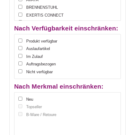
BRENNENSTUHL
EXERTIS CONNECT
HUAWEI
Nach Verfügbarkeit einschränken:
IEC LOCK
INTOS ELECTRONIC
Produkt verfügbar
KOPP
Auslaufartikel
KRAMER
Im Zulauf
METZ CONNECT
Auftragsbezogen
MITEL
Nicht verfügbar
NEUTRIK
SOMMER CABLE
Nach Merkmal einschränken:
SWIT ELECTRONICS
Neu
WENTRONIC
Topseller
WESTERMO
B-Ware / Retoure