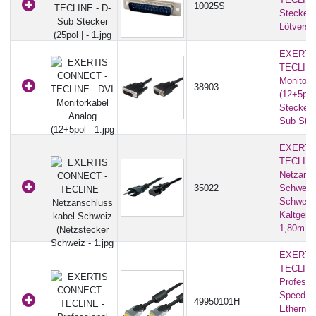
10025S
Stecker (
Lötversi
EXERTI
TECLINE
Monitork
38903
(12+5pol
Stecker 
Sub Stec
EXERTI
TECLINE
Netzansc
35022
Schweiz 
Schweiz 
Kaltgerä
1,80m
EXERTI
TECLINE
Professi
Speed H
49950101H
Ethernet 