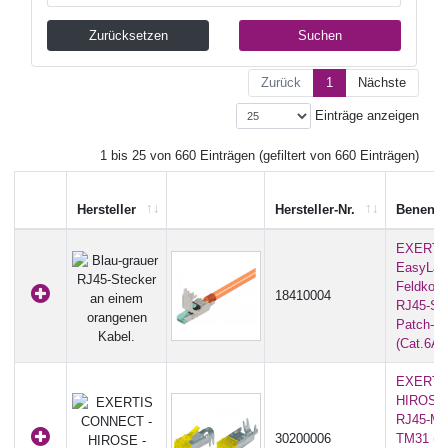
Zurücksetzen
Suchen
Zurück
1
Nächste
Einträge anzeigen
1 bis 25 von 660 Einträgen (gefiltert von 660 Einträgen)
Hersteller
Hersteller-Nr.
Benenn
EXERTI
EasyLan 
Feldkonf
18410004
RJ45-Ste
Patch-& 
(Cat.6A)
EXERTI
HIROSE 
RJ45-Mod
30200006
TM31 (nu