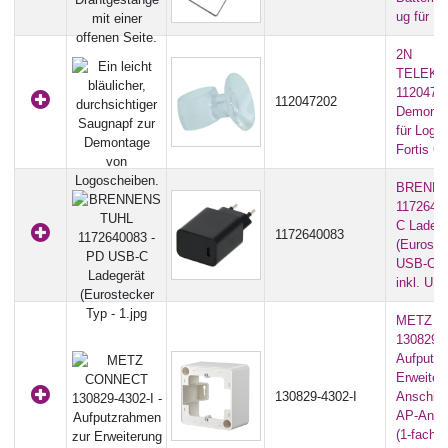
ug für Fo
2N
TELEKO
11204720
112047202
Demonta
für Logo
Fortis Cy
BRENN
1172640
C Ladege
1172640083
(Euroste
USB-C B
inkl. US
METZ C
130829-4
Aufputzr
Erweiter
130829-4302-I
Anschlu
AP-Ansc
(1-fach 