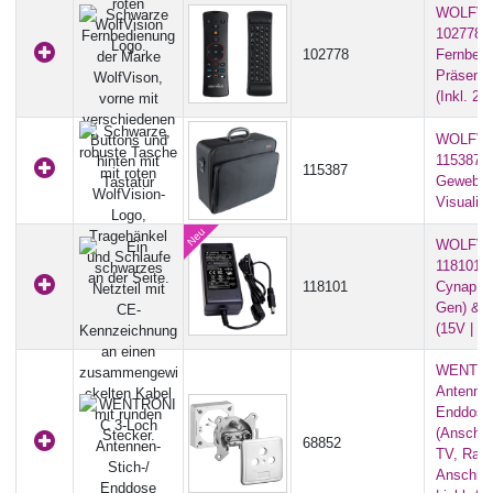
WOLFVI
102778 -
102778
Fernbedi
Präsenta
(Inkl. 2x
WOLFVI
115387 -
115387
Gewebeko
Visualiz
WOLFVI
118101 - 
118101
Cynap Pu
Gen) & C
(15V | 3
WENTRO
Antennen
Enddose
(Anschlü
68852
TV, Radi
Anschlu