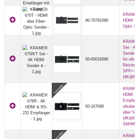
KRAMER
90-70791090
HDMI übe
Optic Se
KRAMER
Set - 4
Sender 
50-00016090
für ultra
Reichwei
SPF+-Gl
(4K@60Hz
KRAMER 
HDMI & 
Empfänge
50-167690
ultralan
über SPF
(4K@60Hz
SM/MM)
KRAMER 