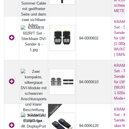
schwarz)
METER
KRAMER
Set - St
Sender 
94-0000602
für LWL-
(1.080p
WUXGA 1
| SM/MM
KRAMER
Set - Tr
Sender 
94-0000610
für LWL-
(WUXGA
1.920x1.2
Mode-Gla
KRAMER
Set - 4K
Sender 
94-0006120
über MM