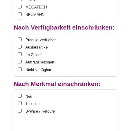
MEGATECH
NEUMANN
NEUTRIK
Nach Verfügbarkeit einschränken:
NEWTEK
NEXO
Produkt verfügbar
OSPREY
Auslaufartikel
PANASONIC
Im Zulauf
ROLAND
Auftragsbezogen
SENNHEISER
Nicht verfügbar
SHAPE
SMARTMETALS MOUNTING SOLUTIONS
Nach Merkmal einschränken:
SOMMER CABLE
Neu
SWIT ELECTRONICS
Topseller
WENTRONIC
B-Ware / Retoure
WOLFVISION
YAMAHA