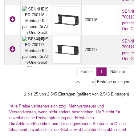
SENNHE
700116 -
700116
passend f
One-Ger
SENNHE
700117 -
700117
passend f
One-Ger
Zurück
1
Nächste
Einträge anzeigen
1 bis 25 von 2.545 Einträgen (gefiltert von 2.545 Einträgen)
*Alle Preise verstehen sich zzgl. Mehrwertsteuer und
Versandkosten, wenn nicht anders beschrieben. UVP steht für
unverbindliche Preisempfehlung des Herstellers.
Die Artikelverfügbarkeit und der ausgewiesene Bestand im Online-
Shop sind unverbindlich, der Status wird halbstündlich aktualisiert.