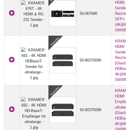
HDMI & 
Sender fü
50-067690
Reichwei
SFP+ Gl
(4K@60Hz
SM/MM)
KRAMER 
HDMI HD
Sender fü
Reichwei
50-80370090
(Glasfas
HDBaseT
4K@60Hz 
SM/MM)
KRAMER 
HDMI HD
Empfänge
ultralan
50-80375090
(Glasfas
HDBaseT
4K@60Hz 
SM/MM)