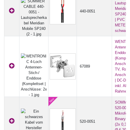
Lautspre
Meridian
440-0051
SP240 (
| PVC Ø 
METERWA
schwarz
WENTRO
Antennen
Enddose
(Komplet
Anschlüs
67089
TV, Radi
Anschlu
| DC-Dur
inkl. Ab
Rahmen) 
SOMME
520-0051
Mikrofo
Binary 
520-0051
(2x 0,3
Ø 6,20m