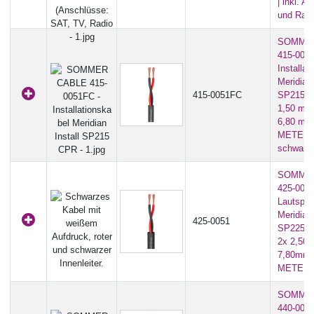
| inkl. 
und Rahm
SOMME
415-0051
Installat
Meridian 
415-0051FC
SP215 C
1,50 mm
6,80 mm 
METERWA
schwarz
SOMME
425-0051
Lautspre
Meridian
425-0051
SP225 (I
2x 2,50
7,80mm)
METER
SOMME
440-0051