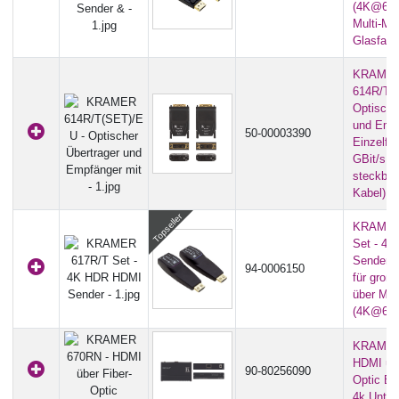
(4K@60Hz
Multi-Mo
Glasfase
KRAME
614R/T(
Optische
und Empf
50-00003390
Einzelfas
GBit/s |
steckbar
Kabel)
KRAMER
Set - 4
Sender 
94-0006150
für groß
über MM
(4K@60Hz
KRAMER
HDMI übe
90-80256090
Optic Em
4k Unter