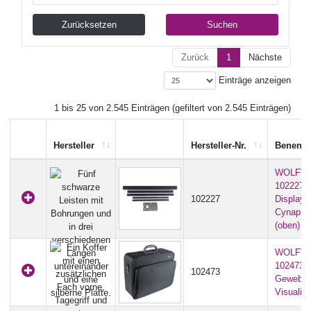
Zurücksetzen
Suchen
Zurück
1
Nächste
Einträge anzeigen
1 bis 25 von 2.545 Einträgen (gefiltert von 2.545 Einträgen)
Hersteller
Hersteller-Nr.
Benenn
WOLFVI
102227 
102227
Displayha
Cynap V
(oben)
WOLFVI
102473 -
102473
Gewebeko
Visualiz