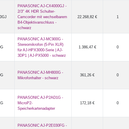
PANASONIC AJ-CX4000GJ -
2/3" 4K HDR Schulter-
00GJ
Camcorder mit wechselbarem
22.268,82 €
1
B4-Objektivanschluss -
schwarz
PANASONIC AJ-MC900G -
Stereomikrofon (5-Pin XLR)
0G
1.386,47 €
0
für AJ-HPX3000-Serie | AJ-
3DP1 | AJ-PX5000 - schwarz
PANASONIC AJ-MH800G -
0G
361,26 €
0
Mikrofonhalter - schwarz
PANASONIC AJ-P2AD1G -
1G
MicroP2-
172,18 €
0
Speicherkartenadapter
PANASONIC AJ-P2E030FG -