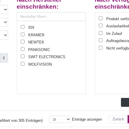
einschränken:
einschränk
Produkt verf
Auslaufartike
IDX
Im Zulauf
KRAMER
Auftragsbezo
NEWTEK
Nicht verfügb
PANASONIC
SWIT ELECTRONICS
€
WOLFVISION
Zurück
Einträge anzeigen
filtert von 305 Einträgen)