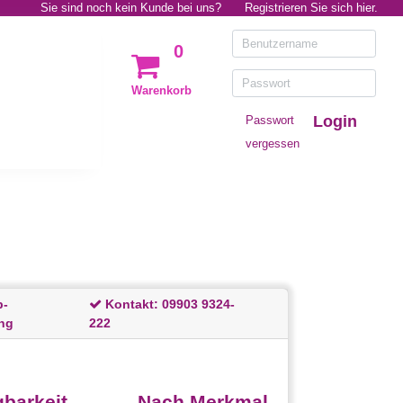
Sie sind noch kein Kunde bei uns?
Registrieren Sie sich hier.
0
Warenkorb
Login
Passwort
vergessen
p-
Kontakt:
09903 9324-
ng
222
barkeit
Nach Merkmal