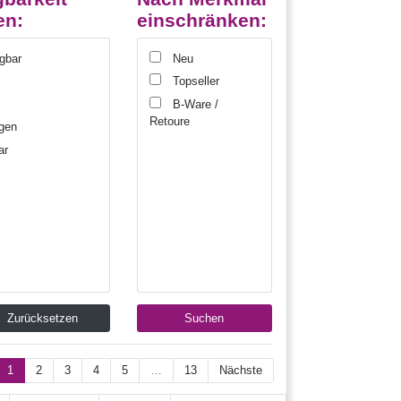
en:
einschränken:
ügbar
Neu
l
Topseller
B-Ware /
Retoure
gen
ar
Zurücksetzen
Suchen
1
2
3
4
5
…
13
Nächste