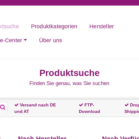
ktsuche
Produktkategorien
Hersteller
ce-Center
Über uns
Produktsuche
Finden Sie genau, was Sie suchen
Versand nach DE
FTP-
Dro
und AT
Download
Shippi
:
Nach Hersteller
Nach Verfüg