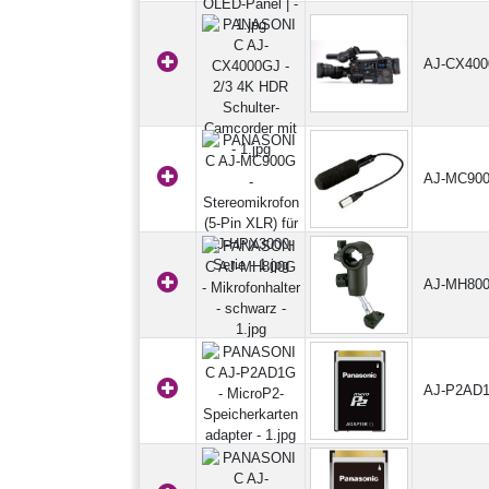
AJ-CX40
AJ-MC90
AJ-MH80
AJ-P2AD