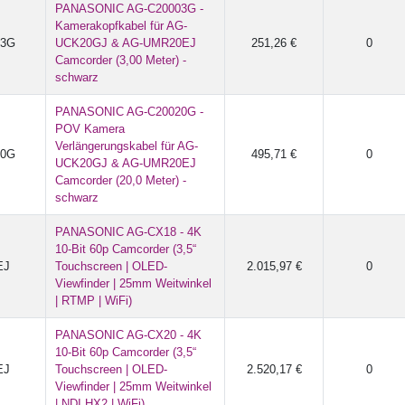
PANASONIC AG-C20003G -
Kamerakopfkabel für AG-
03G
UCK20GJ & AG-UMR20EJ
251,26 €
0
Camcorder (3,00 Meter) -
schwarz
PANASONIC AG-C20020G -
POV Kamera
Verlängerungskabel für AG-
20G
495,71 €
0
UCK20GJ & AG-UMR20EJ
Camcorder (20,0 Meter) -
schwarz
PANASONIC AG-CX18 - 4K
10-Bit 60p Camcorder (3,5“
EJ
Touchscreen | OLED-
2.015,97 €
0
Viewfinder | 25mm Weitwinkel
| RTMP | WiFi)
PANASONIC AG-CX20 - 4K
10-Bit 60p Camcorder (3,5“
EJ
Touchscreen | OLED-
2.520,17 €
0
Viewfinder | 25mm Weitwinkel
| NDI HX2 | WiFi)