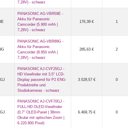
7,28V) - schwarz
PANASONIC AG-VBR59E -
Akku für Panasonic
9E
176,39 €
1
Camcorder (5.900 mAh |
7,28V) - schwarz
PANASONIC AG-VBR89G -
Akku für Panasonic
9G
285,63 €
2
Camcorder (8.850 mAh |
7,28V) - schwarz
PANASONIC AJ-CVF25GJ -
HD Viewfinder mit 3,5" LCD-
5GJ
Display passend für P2 ENG-
3.528,57 €
0
Produktreihe und
Studiokameras - schwarz
PANASONIC AJ-CVF70GJ -
FULL-HD OLED-Viewfinder
0GJ
(0,7" OLED-Panel | 38mm
6.469,75 €
0
Okular mit optischen Zoom |
6.220.800 Pixel)