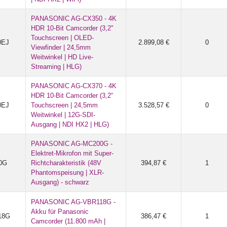
PANASONIC AG-CX350 - 4K
HDR 10-Bit Camcorder (3,2"
Touchscreen | OLED-
0EJ
2.899,08 €
0
Viewfinder | 24,5mm
Weitwinkel | HD Live-
Streaming | HLG)
PANASONIC AG-CX370 - 4K
HDR 10-Bit Camcorder (3,2“
0EJ
Touchscreen | 24,5mm
3.528,57 €
0
Weitwinkel | 12G-SDI-
Ausgang | NDI HX2 | HLG)
PANASONIC AG-MC200G -
Elektret-Mikrofon mit Super-
0G
Richtcharakteristik (48V
394,87 €
1
Phantomspeisung | XLR-
Ausgang) - schwarz
PANASONIC AG-VBR118G -
Akku für Panasonic
18G
386,47 €
1
Camcorder (11.800 mAh |