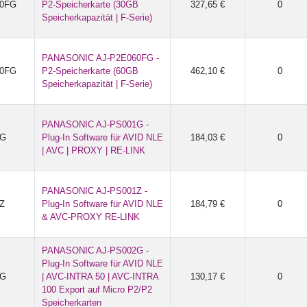
30FG
P2-Speicherkarte (30GB
327,65 €
0
Speicherkapazität | F-Serie)
PANASONIC AJ-P2E060FG -
60FG
P2-Speicherkarte (60GB
462,10 €
0
Speicherkapazität | F-Serie)
PANASONIC AJ-PS001G -
1G
Plug-In Software für AVID NLE
184,03 €
0
| AVC | PROXY | RE-LINK
PANASONIC AJ-PS001Z -
Z
Plug-In Software für AVID NLE
184,79 €
0
& AVC-PROXY RE-LINK
PANASONIC AJ-PS002G -
Plug-In Software für AVID NLE
2G
| AVC-INTRA 50 | AVC-INTRA
130,17 €
0
100 Export auf Micro P2/P2
Speicherkarten