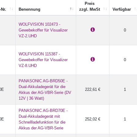
Preis
-Nr.
Benennung
zzgl. MwSt
Verfügbar
WOLFVISION 102473 -
Gewebekoffer für Visualizer
0
VZ-2.UHD
WOLFVISION 115387 -
Gewebekoffer für Visualizer
0
VZ-8.UHD
PANASONIC AG-BRD50E -
Dual-Akkuladegerät für die
0E
222,61 €
1
Akkus der AG-VBR-Serie (DV
12V | 36 Watt)
PANASONIC AG-BRD70E -
Dual-Akkuladegerät mit
0E
252,02 €
1
Schnellladefunktion für die
Akkus der AG-VBR-Serie