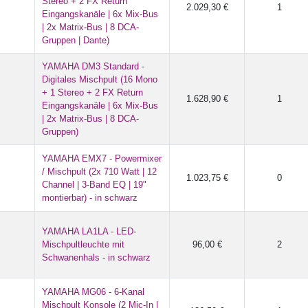
Stereo + 2 FX Return
2.029,30 €
1
Eingangskanäle | 6x Mix-Bus
| 2x Matrix-Bus | 8 DCA-
Gruppen | Dante)
YAMAHA DM3 Standard -
Digitales Mischpult (16 Mono
+ 1 Stereo + 2 FX Return
1.628,90 €
1
Eingangskanäle | 6x Mix-Bus
| 2x Matrix-Bus | 8 DCA-
Gruppen)
YAMAHA EMX7 - Powermixer
/ Mischpult (2x 710 Watt | 12
1.023,75 €
0
Channel | 3-Band EQ | 19"
montierbar) - in schwarz
YAMAHA LA1LA - LED-
Mischpultleuchte mit
96,00 €
2
Schwanenhals - in schwarz
YAMAHA MG06 - 6-Kanal
Mischpult Konsole (2 Mic-In |