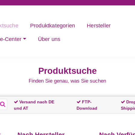
ktsuche
Produktkategorien
Hersteller
ce-Center
Über uns
Produktsuche
Finden Sie genau, was Sie suchen
Versand nach DE
FTP-
Dro
und AT
Download
Shippi
:
Nach Hersteller
Nach Verfüg