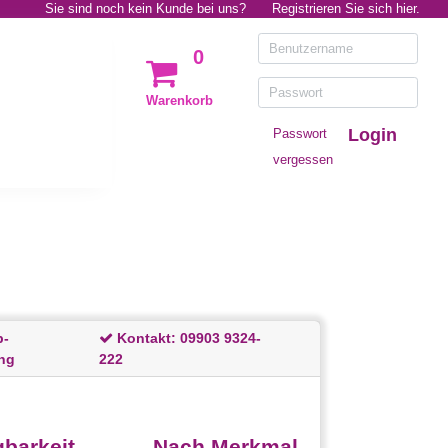
Sie sind noch kein Kunde bei uns?
Registrieren Sie sich hier.
0
Warenkorb
Login
Passwort
vergessen
p-
Kontakt:
09903 9324-
ng
222
barkeit
Nach Merkmal