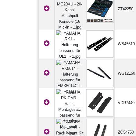
ZT42250
WB45610
WG12150
VDR7440
ZQ54750