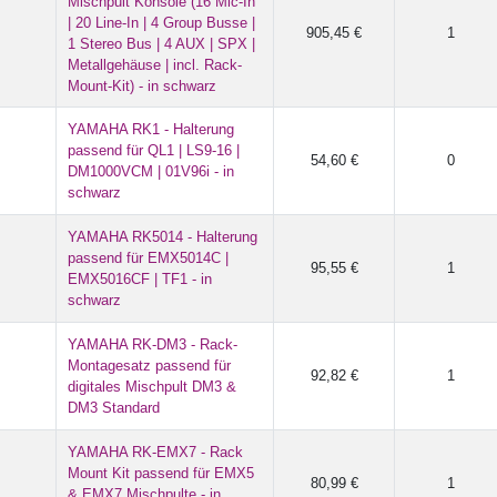
Mischpult Konsole (16 Mic-In
| 20 Line-In | 4 Group Busse |
905,45 €
1
1 Stereo Bus | 4 AUX | SPX |
Metallgehäuse | incl. Rack-
Mount-Kit) - in schwarz
YAMAHA RK1 - Halterung
passend für QL1 | LS9-16 |
54,60 €
0
DM1000VCM | 01V96i - in
schwarz
YAMAHA RK5014 - Halterung
passend für EMX5014C |
95,55 €
1
EMX5016CF | TF1 - in
schwarz
YAMAHA RK-DM3 - Rack-
Montagesatz passend für
92,82 €
1
digitales Mischpult DM3 &
DM3 Standard
YAMAHA RK-EMX7 - Rack
Mount Kit passend für EMX5
80,99 €
1
& EMX7 Mischpulte - in