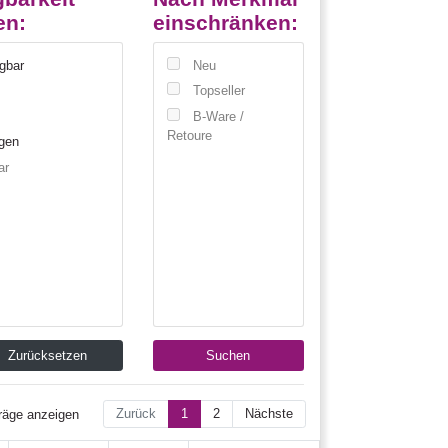
en:
einschränken:
ügbar
Neu
l
Topseller
B-Ware /
Retoure
gen
ar
Zurücksetzen
Suchen
Zurück
1
2
Nächste
räge anzeigen