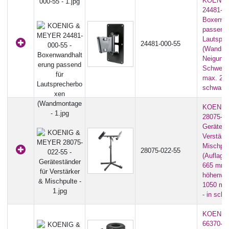
KOENIG
24481-00
Boxenwa
passend 
Lautspre
24481-000-55
(Wandmo
Neigung 0
Schwenkb
max. 25,0
schwarz
KOENIG
28075-02
Gerätest
Verstärk
Mischpul
28075-022-55
(Auflageb
665 mm 
höhenver
1050 mm 
- in sch
KOENIG
66370-00