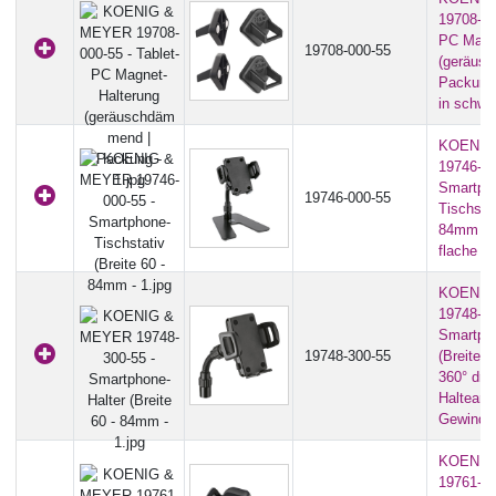
19708-00
PC Magn
19708-000-55
(geräus
Packung 
in schwa
KOENIG
19746-00
Smartph
19746-000-55
Tischstat
84mm | 
flache St
KOENIG
19748-30
Smartpho
19748-300-55
(Breite 
360° dreh
Haltearm 
Gewinde
KOENIG
19761-00