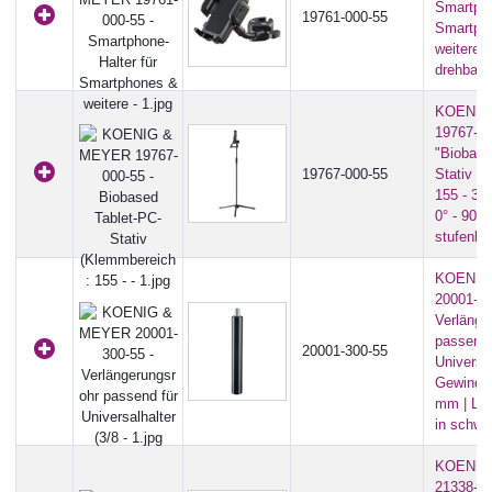
Smartpho
19761-000-55
Smartph
weitere 
drehbar)
KOENIG
19767-00
"Biobase
19767-000-55
Stativ (
155 - 30
0° - 90° 
stufenlos
KOENIG
20001-30
Verlänge
passend 
20001-300-55
Universal
Gewinde 
mm | Lä
in schwa
KOENIG
21338-00