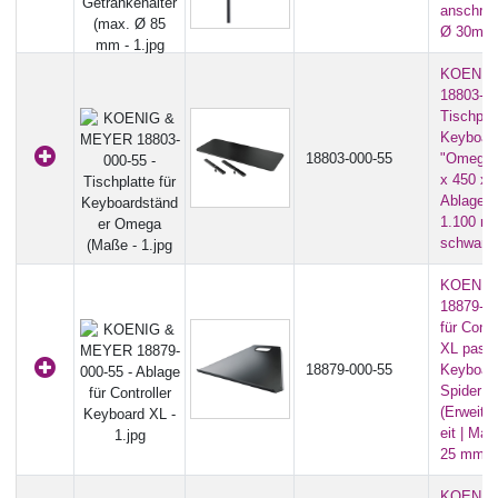
anschrau
Ø 30mm) 
KOENIG
18803-00
Tischplat
Keyboar
18803-000-55
"Omega"
x 450 x 
Ablagefl
1.100 mm
schwarz
KOENIG
18879-00
für Cont
XL passe
18879-000-55
Keyboar
Spider P
(Erweite
eit | Ma
25 mm) -
KOENIG