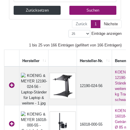
Zurücksetzen
Suchen
Zurück
1
Nächste
Einträge anzeigen
1 bis 25 von 166 Einträgen (gefiltert von 166 Einträgen)
Hersteller
Hersteller-Nr.
Benenn
KOENIG
12190-02
Ständer 
12190-024-56
weitere 
kg Tragfä
schwarz 
KOENIG
16018-00
Getränke
16018-000-55
Ø 85 mm