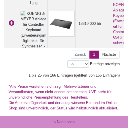
KOENIG
Ablage fü
Keyboar
(Erweite
18819-000-55
eit für S
Controlle
654 x 33
schwarz
Zurück
1
Nächste
Einträge anzeigen
1 bis 25 von 166 Einträgen (gefiltert von 166 Einträgen)
*Alle Preise verstehen sich zzgl. Mehrwertsteuer und
Versandkosten, wenn nicht anders beschrieben. UVP steht für
unverbindliche Preisempfehlung des Herstellers.
Die Artikelverfügbarkeit und der ausgewiesene Bestand im Online-
Shop sind unverbindlich, der Status wird halbstündlich aktualisiert.
Nach oben