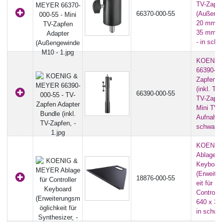
TV-Zapfe
66370-000-55
(Außeng
20 mm |
35 mm |
- in sch
KOENIG
66390-00
Zapfen A
(inkl. TV
66390-000-55
TV-Zapfe
Mini TV-
Aufnahme
schwarz
KOENIG
Ablage fü
Keyboar
(Erweite
18876-000-55
eit für S
Controlle
640 x 32
in schwa