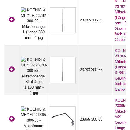
KOENIG
23782-30
Mikrofon
(Länge 8
23782-300-55
mm | 3/8
Gewindea
fach aus
Carbon) 
KOENIG
23783-30
Mikrofon
(Länge 1
23783-300-55
3.780 mm
Gewindea
fach aus
Carbon) 
KOENIG
23865-30
Mikrofon
5/8"
23865-300-55
Gewindea
Länge 46