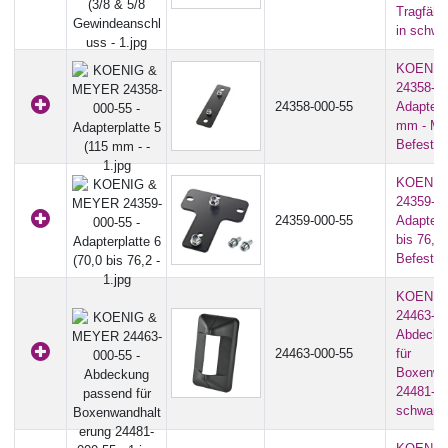
Tragfähig
in schwa
KOENIG
24358-00
24358-000-55
Adapterp
mm - M1
Befestig
KOENIG
24359-00
24359-000-55
Adapterpl
bis 76,2
Befestig
KOENIG
24463-00
Abdecku
24463-000-55
für
Boxenwa
24481-00
schwarz