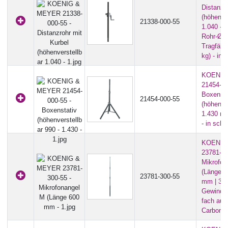
Distanzr
(höhenve
21338-000-55
1.040 - 
Rohr-Ø 
Tragfähi
kg) - in 
KOENIG
21454-00
Boxensta
21454-000-55
(höhenver
1.430 mm
- in sch
KOENIG
23781-30
Mikrofon
(Länge 6
23781-300-55
mm | 3/8
Gewindea
fach aus
Carbon) 