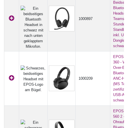
Beidseit
Bluetoot
Headset
1000897
Teams | 
Stunden
Standby-
inkl. US
Dongle) -
schwarz
EPOS A
360 - Wi
Over-Ear
Bluetoot
1000209
ANC-Hea
(MS Te
zertifizier
USB-A Do
schwarz
EPOS A
560 2 -
Ohraufli
Bluetoot