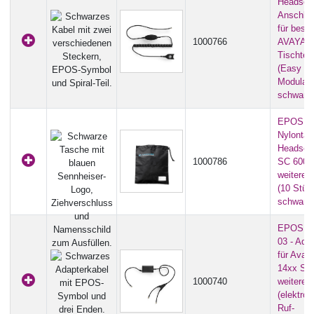
Headset-
Anschlu
für best
1000766
AVAYA
Tischtel
(Easy Co
Modulars
schwarz
EPOS CB
Nylontas
Headset
1000786
SC 600 S
weitere 
(10 Stück
schwarz
EPOS C
03 - Ada
für Avay
14xx Ser
1000740
weitere 
(elektro
Ruf-