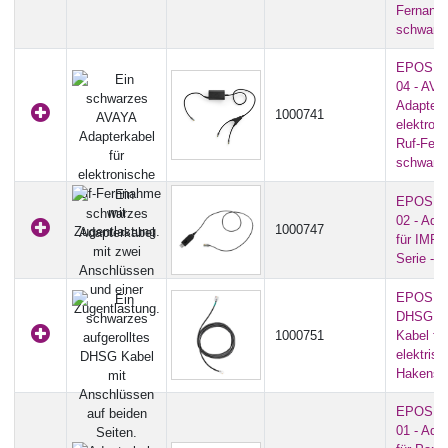
Fernanna
schwarz
EPOS C
04 - AVA
Adapterk
1000741
elektron
Ruf-Fern
schwarz
EPOS C
02 - Ada
1000747
für IMP
Serie - 
EPOS C
DHSG -
1000751
Kabel für
elektris
Hakensch
EPOS C
01 - Ada