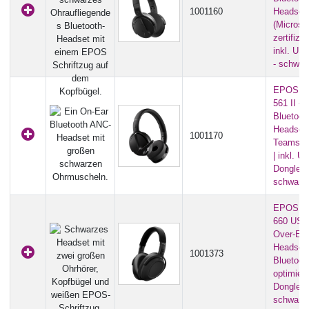
1001160
Headset
(Microso
zertifizie
inkl. US
- schwar
EPOS A
561 II - 
Bluetoot
Headset
1001170
Teams zer
| inkl. U
Dongle) -
schwarz
EPOS A
660 USB
Over-Ea
Headset 
1001373
Bluetoot
optimiert 
Dongle) -
schwarz