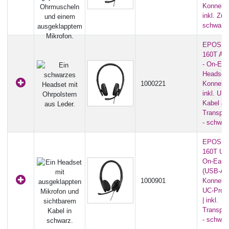
Konnektiv
inkl. Zub
schwarz
EPOS A
160T AN
- On-Ear
Headset
1000221
Konnektiv
inkl. US
Kabel &
Transpor
- schwar
EPOS A
160T USB
On-Ear 
(USB-A
1000901
Konnektiv
UC-Profe
| inkl.
Transpor
- schwar