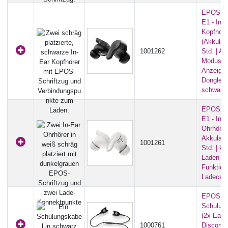
EPOS A
E1 - In-E
Kopfhöre
(Akkulau
1001262
Std. | AN
Modus |
Anzeigen 
Dongle) -
schwarz
EPOS A
E1 - In-E
Ohrhörer
Akkulauf
1001261
Std. | ka
Laden | 
Funktione
Ladecase
EPOS AT
Schulun
(2x Easy
1000761
Disconne