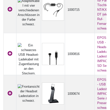
für Pana
Tischtel
1000715
NT/KX-U
DT (elek
Ruf-
Fernanna
schwarz
EPOS C
USB - U
Headset-
Ladekabe
1000816
Ladestati
IMPACT
SD Serie
schwarz
EPOS C
- USB H
Ladestati
1000674
IMPACT 
Serie &
Presence
schwarz