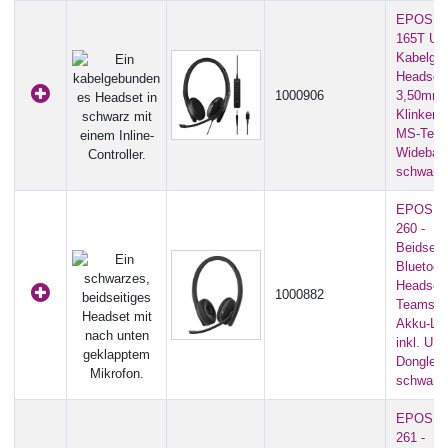
EPOS A
165T USB
Kabelge
Headset 
1000906
3,50mm
Klinkens
MS-Team
Wideband
schwarz
EPOS A
260 -
Beidseit
Bluetoot
Headset
1000882
Teams | 
Akku-Lau
inkl. US
Dongle) -
schwarz
EPOS A
261 -