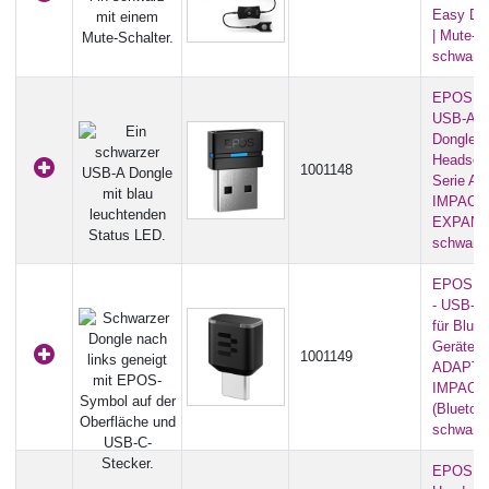
Easy Di
| Mute-Sc
schwarz
EPOS BT
USB-A 
Dongle 
Headsets
1001148
Serie A
IMPACT
EXPAND
schwarz
EPOS B
- USB-C
für Bluet
Geräte d
1001149
ADAPT 
IMPACT 
(Bluetoot
schwarz
EPOS CA