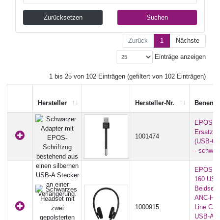
Zurücksetzen
Suchen
Zurück
1
Nächste
Einträge anzeigen
1 bis 25 von 102 Einträgen (gefiltert von 102 Einträgen)
Hersteller
Hersteller-Nr.
Benenn
EPOS 10
Ersatzad
1001474
(USB-C 
- schwar
EPOS A
160 USB 
Beidseit
ANC-Head
1000915
Line Call
USB-A