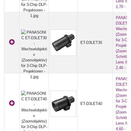
Lens ID-
1,70 - 2,
PANASO
D3LET30
Wechselo
(Zoomobj
für 3-Ch
ET-D3LET30
Projekto
(Zoom-
Schrittmo
Lens ID-
2,40 - 4,
PANASO
D3LET40
Wechselo
(Zoomobj
für 3-Ch
ET-D3LET40
Projekto
(Zoom-
Schrittmo
Lens ID-
4,60 - 7,