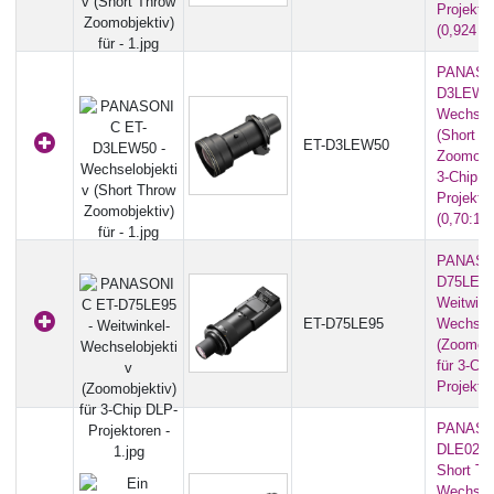
Projekto
(0,924 - 
PANASO
D3LEW50
Wechselo
(Short T
ET-D3LEW50
Zoomobje
3-Chip D
Projekto
(0,70:1)
PANASO
D75LE95
Weitwink
ET-D75LE95
Wechselo
(Zoomobj
für 3-Ch
Projekto
PANASO
DLE020G 
Short Th
Wechselo