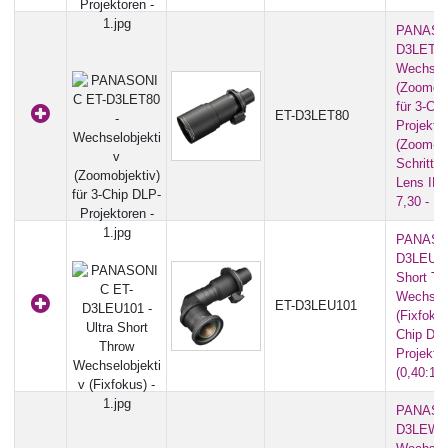
PANASO
D3LET80
Wechselo
(Zoomobj
für 3-Ch
ET-D3LET80
Projekto
(Zoom-
Schrittmo
Lens ID-
7,30 - 13
PANASO
D3LEU101
Short Th
Wechselo
ET-D3LEU101
(Fixfokus
Chip DL
Projekto
(0,40:1)
PANASO
D3LEW10