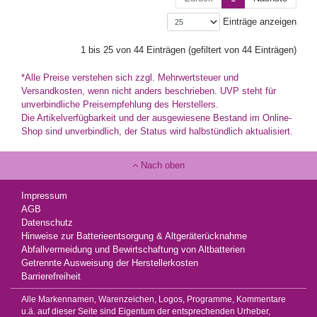
Einträge anzeigen
1 bis 25 von 44 Einträgen (gefiltert von 44 Einträgen)
*Alle Preise verstehen sich zzgl. Mehrwertsteuer und
Versandkosten, wenn nicht anders beschrieben. UVP steht für
unverbindliche Preisempfehlung des Herstellers.
Die Artikelverfügbarkeit und der ausgewiesene Bestand im Online-
Shop sind unverbindlich, der Status wird halbstündlich aktualisiert.
Nach oben
Impressum
AGB
Datenschutz
Hinweise zur Batterieentsorgung & Altgeräterücknahme
Abfallvermeidung und Bewirtschaftung von Altbatterien
Getrennte Ausweisung der Herstellerkosten
Barrierefreiheit
Alle Markennamen, Warenzeichen, Logos, Programme, Kommentare
u.ä. auf dieser Seite sind Eigentum der entsprechenden Urheber,