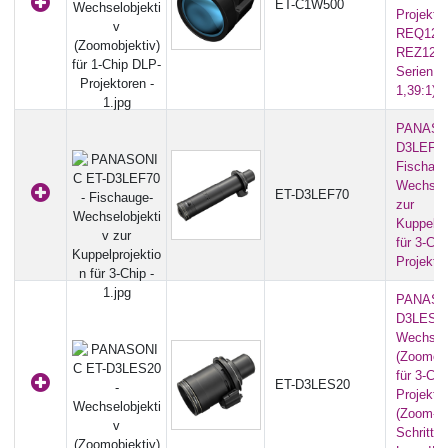
ET-C1W500
Projekto
REQ12 |
REZ12 |
Serien (0
1,39:1)
PANASO
D3LEF70
Fischaug
Wechselo
ET-D3LEF70
zur
Kuppelpr
für 3-Ch
Projekto
PANASO
D3LES20
Wechselo
(Zoomobj
für 3-Ch
ET-D3LES20
Projekto
(Zoom-
Schrittmo