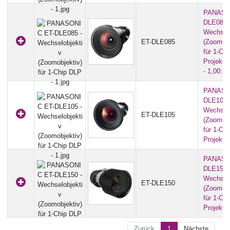
PANASO
DLE085 
Wechselo
ET-DLE085
(Zoomobj
für 1-Ch
Projekto
- 1,00:1)
PANASO
DLE105 
Wechselo
ET-DLE105
(Zoomobj
für 1-Ch
Projekto
PANASO
DLE150 
Wechselo
ET-DLE150
(Zoomobj
für 1-Ch
Projekto
Zurück
1
Nächste