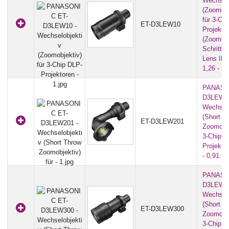
Wechselo
(Zoomobj
für 3-Ch
ET-D3LEW10
Projekto
(Zoom-
Schrittmo
Lens ID-
1,26 - 1,
PANASO
D3LEW20
Wechselo
(Short T
ET-D3LEW201
Zoomobje
3-Chip D
Projekto
- 0,91:1)
PANASO
D3LEW30
Wechselo
(Short T
ET-D3LEW300
Zoomobje
3-Chip D