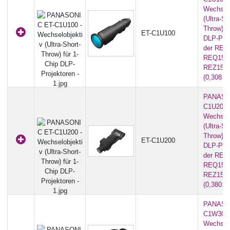
Wechselo
(Ultra-Sh
Throw) f
ET-C1U100
DLP-Proj
der REQ1
REQ15 |
REZ15 S
(0,308 - 
PANASO
C1U200 
Wechselo
(Ultra-Sh
Throw) f
ET-C1U200
DLP-Proj
der REQ1
REQ15 |
REZ15 S
(0,380:1)
PANASO
C1W300 
Wechselo