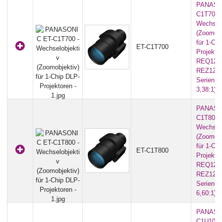
PANASO
C1T700 
Wechselo
(Zoomobj
für 1-Ch
ET-C1T700
Projekto
REQ12 |
REZ12 |
Serien (
3,38:1)
PANASO
C1T800 
Wechselo
(Zoomobj
für 1-Ch
ET-C1T800
Projekto
REQ12 |
REZ12 |
Serien (3
6,60:1)
PANASO
C1U100 