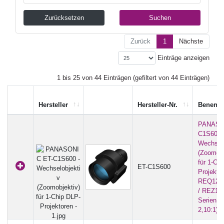
Zurücksetzen
Suchen
Zurück
1
Nächste
Einträge anzeigen
1 bis 25 von 44 Einträgen (gefiltert von 44 Einträgen)
Hersteller
Hersteller-Nr.
Benenn
PANASO
C1S600 
Wechselo
(Zoomobj
für 1-Ch
ET-C1S600
Projekto
REQ12 /
/ REZ12
Serien (1
2,10:1)